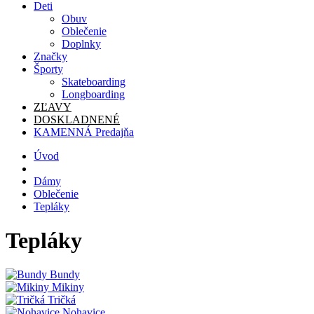
Deti
Obuv
Oblečenie
Doplnky
Značky
Športy
Skateboarding
Longboarding
ZĽAVY
DOSKLADNENÉ
KAMENNÁ Predajňa
Úvod
Dámy
Oblečenie
Tepláky
Tepláky
Bundy
Mikiny
Tričká
Nohavice