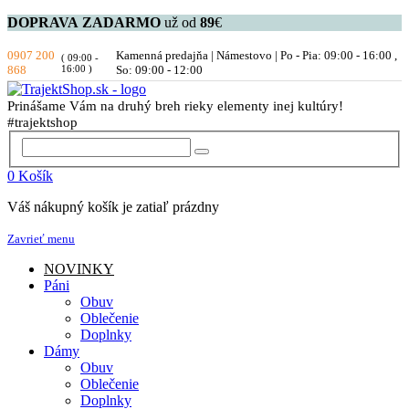
DOPRAVA
ZADARMO
už od
89
€
0907 200
Kamenná predajňa | Námestovo | Po - Pia: 09:00 - 16:00 ,
( 09:00 -
868
16:00 )
So: 09:00 - 12:00
Prinášame Vám na druhý breh rieky elementy inej kultúry!
#trajektshop
0
Košík
Váš nákupný košík je zatiaľ prázdny
Zavrieť menu
NOVINKY
Páni
Obuv
Oblečenie
Doplnky
Dámy
Obuv
Oblečenie
Doplnky