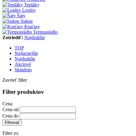
Tepláky
Legíny
Šaty
Sukne
Kraťasy
Termoprádlo
Zotriediť:
Najdrahšie
TOP
Najlacnejšie
Najdrahšie
Akciové
Skladom
Zavrieť filter
Filter produktov
Cena
Cena od
Cena do
Filtrovať
Filter
(0)