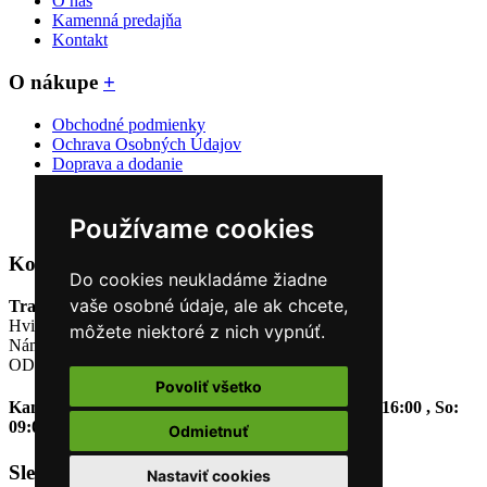
O nás
Kamenná predajňa
Kontakt
O nákupe
+
Obchodné podmienky
Ochrava Osobných Údajov
Doprava a dodanie
Výmena, vrátenie, reklamácia
Veľkostná tabuľka
Odstúpiť od zmluvy TU
Používame cookies
Kontakt
Do cookies neukladáme žiadne
vaše osobné údaje, ale ak chcete,
Trajekt SHOP
Hviezdoslavovo nám. 213,
môžete niektoré z nich vypnúť.
Námestovo 02901
OD Klinec
Povoliť všetko
Kamenná predajňa | Námestovo | Po - Pia: 09:00 - 16:00 , So:
09:00 - 12:00
0907 200 868
info@trajektshop.sk
Odmietnuť
Sledujte nás
Nastaviť cookies