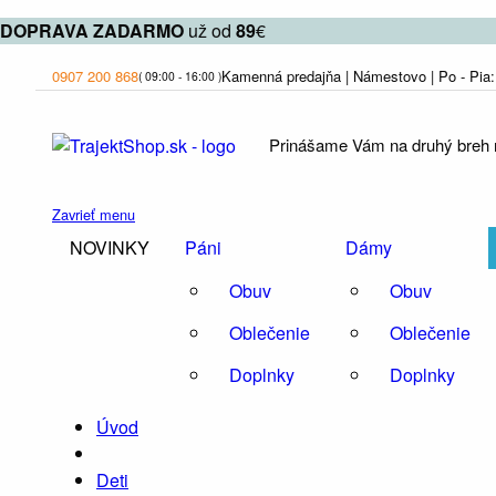
DOPRAVA
ZADARMO
už od
89
€
0907 200 868
Kamenná predajňa | Námestovo | Po - Pia: 
( 09:00 - 16:00 )
Prinášame Vám na druhý breh ri
Zavrieť menu
NOVINKY
Páni
Dámy
Obuv
Obuv
Oblečenie
Oblečenie
Doplnky
Doplnky
Úvod
Deti