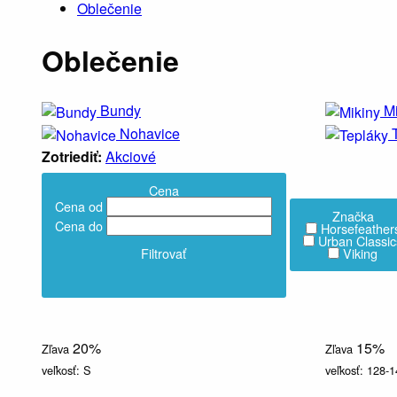
Oblečenie
Oblečenie
Bundy
M
Nohavice
Zotriediť:
Akciové
Cena
Cena od
Značka
Cena do
Horsefeather
Urban Classic
Filtrovať
Viking
20%
15%
Zľava
Zľava
veľkosť:
S
veľkosť:
128-