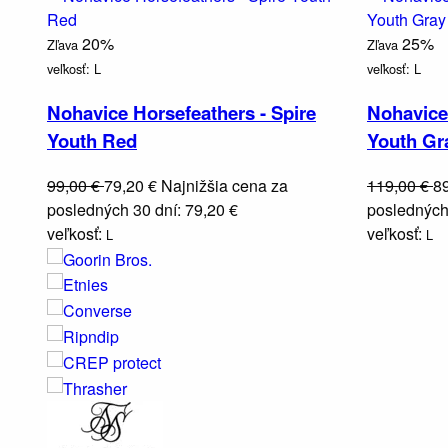
20%
25%
Zľava
Zľava
veľkosť:
L
veľkosť:
L
Nohavice Horsefeathers - Spire
Nohavice
Youth Red
Youth G
99,00 €
79,20 €
Najnižšia cena za
119,00 €
8
posledných 30 dní: 79,20 €
posledných 
veľkosť:
veľkosť:
L
L