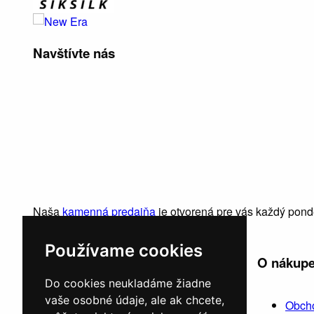
Navštívte nás
Naša
kamenná predajňa
je otvorená pre vás každý pond
Používame cookies
+
Informácie
O nákup
Do cookies neukladáme žiadne
vaše osobné údaje, ale ak chcete,
O nás
Obch