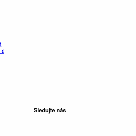
ň
 €
Sledujte nás