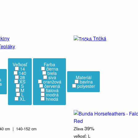
ikiny
Tričká
Tepláky
Veľkosť
Farba
14
čierna
140
biela
28
sivá
Materiál
s
XS
oranžová
bavlna
s
S
červená
polyester
M
fialová
L
modrá
XL
hnedá
39%
140 cm |
140-152 cm
Zľava
veľkosť:
L