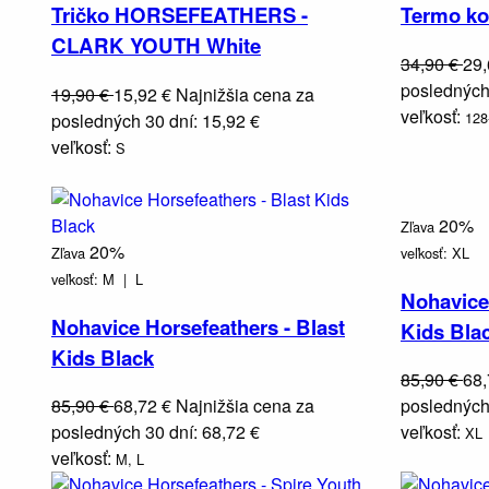
Tričko HORSEFEATHERS -
Termo ko
CLARK YOUTH White
34,90 €
29
posledných 
19,90 €
15,92 €
Najnižšia cena za
veľkosť:
128
posledných 30 dní: 15,92 €
veľkosť:
S
20%
Zľava
20%
Zľava
veľkosť:
XL
veľkosť:
M |
L
Nohavice 
Nohavice Horsefeathers - Blast
Kids Bla
Kids Black
85,90 €
68
85,90 €
68,72 €
Najnižšia cena za
posledných 
posledných 30 dní: 68,72 €
veľkosť:
XL
veľkosť:
M,
L