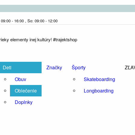
09:00 - 16:00 , So: 09:00 - 12:00
eky elementy inej kultúry! #trajektshop
Deti
Značky
Športy
ZĽA
Obuv
Skateboarding
Oblečenie
Longboarding
Doplnky