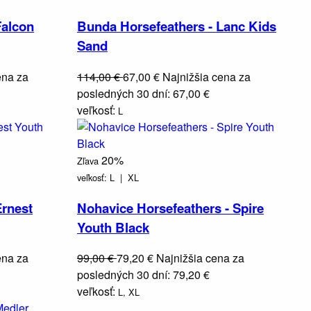
Falcon
Bunda Horsefeathers - Lanc Kids
Sand
ena za
114,00 €
67,00 €
Najnižšia cena za
posledných 30 dní: 67,00 €
veľkosť:
L
20%
Zľava
veľkosť:
L |
XL
Ernest
Nohavice Horsefeathers - Spire
Youth Black
ena za
99,00 €
79,20 €
Najnižšia cena za
posledných 30 dní: 79,20 €
veľkosť:
L,
XL