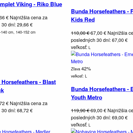
mplet Viking - Riko Blue
Bunda Horsefeathers - 
,66 €
Najnižšia cena za
Kids Red
30 dní: 29,66 €
-140 cm,
140-152 cm
110,00 €
67,00 €
Najnižšia c
posledných 30 dní: 67,00 €
veľkosť:
L
42%
Zľava
veľkosť:
L
Horsefeathers - Blast
Bunda Horsefeathers - 
ck
Youth Metro
,72 €
Najnižšia cena za
30 dní: 68,72 €
119,90 €
69,00 €
Najnižšia c
posledných 30 dní: 69,00 €
veľkosť:
L