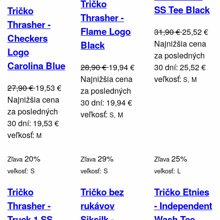
Tričko
SS Tee Black
Tričko
Thrasher -
Thrasher -
Flame Logo
31,90 €
25,52 €
Checkers
Najnižšia cena
Black
Logo
za posledných
Carolina Blue
28,90 €
19,94 €
30 dní: 25,52 €
Najnižšia cena
veľkosť:
S,
M
27,90 €
19,53 €
za posledných
Najnižšia cena
30 dní: 19,94 €
za posledných
veľkosť:
S,
M
30 dní: 19,53 €
veľkosť:
M
20%
29%
25%
Zľava
Zľava
Zľava
veľkosť:
S
veľkosť:
S
veľkosť:
L
Tričko
Tričko bez
Tričko Etnies
Thrasher -
rukávov
- Independent
Truck 1 SS
Siksilk -
Wash Tee