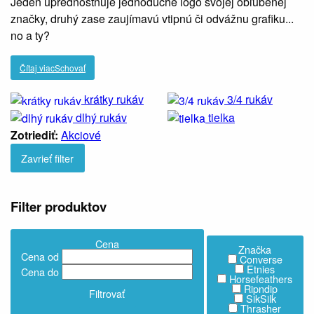
Jeden uprednostňuje jednoduché logo svojej obľúbenej
značky, druhý zase zaujímavú vtipnú či odvážnu grafiku...
no a ty?
Čítaj viac
Schovať
krátky rukáv
3/4 rukáv
dlhý rukáv
tielka
Zotriediť:
Akciové
Zavrieť filter
Filter produktov
Cena
Značka
Cena od
Converse
Etnies
Cena do
Horsefeathers
Ripndip
Filtrovať
SikSilk
Thrasher