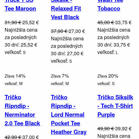
Tee Maroon
Relaxed Fit
Tobacco
Vest Black
31,90 €
25,52 €
45,00 €
33,75 €
Najnižšia cena
Najnižšia cena
37,90 €
27,00 €
za posledných
za posledných
Najnižšia cena
30 dní: 25,52 €
30 dní: 33,75 €
za posledných
veľkosť:
veľkosť:
S
L
30 dní: 27,00 €
veľkosť:
S
14%
7%
20%
Zľava
Zľava
Zľava
veľkosť:
M
veľkosť:
M
veľkosť:
S
Tričko
Tričko
Tričko Siksilk
Ripndip -
Ripndip -
- Tech T-Shirt
Nerminator
Lord Nermal
Purple
2.0 Tee Black
Pocket Tee
49,90 €
39,92 €
Heather Gray
Najnižšia cena
42,90 €
37,00 €