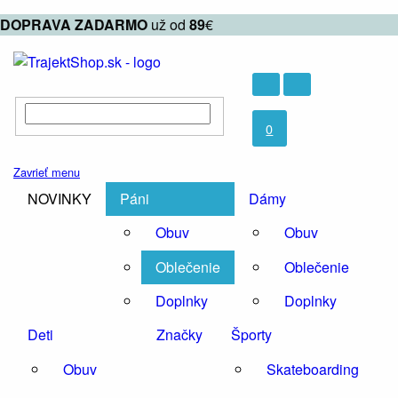
DOPRAVA
ZADARMO
už od
89
€
0
Zavrieť menu
NOVINKY
Páni
Dámy
Obuv
Obuv
Oblečenie
Oblečenie
Doplnky
Doplnky
Deti
Značky
Športy
Obuv
Skateboarding