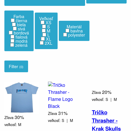
Farba
Veľkosť
čierna
XS
biela
S
Materiál
sivá
M
bavlna
bordová
L
polyester
fialová
XL
modrá
2XL
zelená
Filter
(0)
20%
Zľava
veľkosť:
S |
M
Tričko
31%
Zľava
30%
Zľava
Thrasher -
veľkosť:
S |
M
veľkosť:
M
Krak Skulls