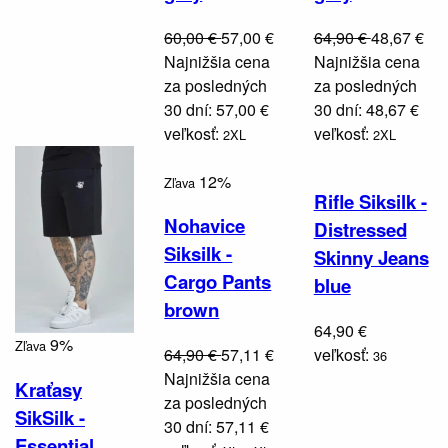
60,00 €
57,00 €
64,90 €
48,67 €
Najnižšia cena
Najnižšia cena
za posledných
za posledných
30 dní: 57,00 €
30 dní: 48,67 €
veľkosť:
veľkosť:
2XL
2XL
12%
Zľava
Rifle Siksilk -
Nohavice
Distressed
Siksilk -
Skinny Jeans
Cargo Pants
blue
brown
64,90 €
9%
Zľava
64,90 €
57,11 €
veľkosť:
36
Najnižšia cena
Kraťasy
za posledných
SikSilk -
30 dní: 57,11 €
Essential