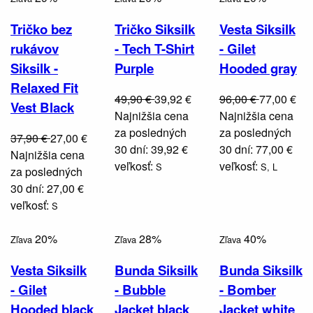
Tričko bez
Tričko Siksilk
Vesta Siksilk
rukávov
- Tech T-Shirt
- Gilet
Siksilk -
Purple
Hooded gray
Relaxed Fit
49,90 €
39,92 €
96,00 €
77,00 €
Vest Black
Najnižšia cena
Najnižšia cena
za posledných
za posledných
37,90 €
27,00 €
30 dní: 39,92 €
30 dní: 77,00 €
Najnižšia cena
veľkosť:
veľkosť:
S
S,
L
za posledných
30 dní: 27,00 €
veľkosť:
S
20%
28%
40%
Zľava
Zľava
Zľava
Vesta Siksilk
Bunda Siksilk
Bunda Siksilk
- Gilet
- Bubble
- Bomber
Hooded black
Jacket black
Jacket white