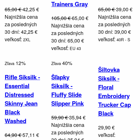
Trainers Gray
65,00 €
42,25 €
65,00 €
39,00 €
Najnižšia cena
Najnižšia cena
105,00 €
65,00 €
za posledných
za posledných
Najnižšia cena
30 dní: 42,25 €
30 dní: 39,00 €
za posledných
veľkosť:
veľkosť:
2XL
40R - S
30 dní: 65,00 €
veľkosť:
EU 43
12%
40%
Zľava
Zľava
Šiltovka
Rifle Siksilk -
Šľapky
Siksilk -
Essential
Siksilk -
Floral
Distressed
Fluffy Slide
Embroidery
Skinny Jean
Slipper Pink
Trucker Cap
Black
Black
59,90 €
35,94 €
Washed
Najnižšia cena
29,90 €
za posledných
64,90 €
57,11 €
veľkosť:
30 dní: 35,94 €