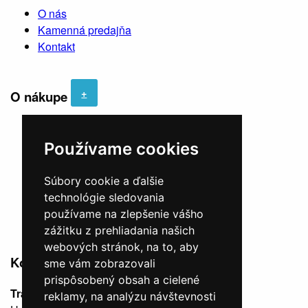
O nás
Kamenná predajňa
Kontakt
+
O nákupe
Obchodné podmienky
Používame cookies
Ochrava Osobných Údajov
Doprava a dodanie
Súbory cookie a ďalšie
Výmena, vrátenie, reklamácia
technológie sledovania
Veľkostná tabuľka
používame na zlepšenie vášho
Odstúpiť od zmluvy TU
zážitku z prehliadania našich
webových stránok, na to, aby
Kontakt
Sledujte nás
sme vám zobrazovali
prispôsobený obsah a cielené
Trajekt SHOP
reklamy, na analýzu návštevnosti