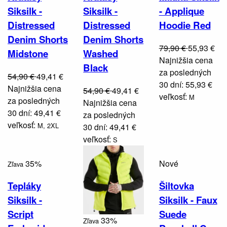
Siksilk -
Siksilk -
- Applique
Distressed
Distressed
Hoodie Red
Denim Shorts
Denim Shorts
79,90 €
55,93 €
Midstone
Washed
Najnižšia cena
Black
za posledných
54,90 €
49,41 €
30 dní: 55,93 €
Najnižšia cena
54,90 €
49,41 €
veľkosť:
M
za posledných
Najnižšia cena
30 dní: 49,41 €
za posledných
veľkosť:
M,
2XL
30 dní: 49,41 €
veľkosť:
S
35%
Nové
Zľava
Tepláky
Šiltovka
Siksilk -
Siksilk - Faux
Script
Suede
33%
Zľava