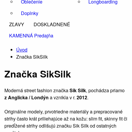
Oblečenie
Longboarding
Doplnky
ZĽAVY
DOSKLADNENÉ
KAMENNÁ Predajňa
Úvod
Značka SikSilk
Značka SikSilk
Moderná street fashion značka
Sik Silk
, pochádza priamo
z Anglicka / Londýn
a vznikla v r.
2012
.
Originálne modely, prvotriedne materiály a prepracované
strihy často krát priliehajúce až na kožu: slim fit, skinny fit či
predĺžené strihy odlišujú značku Sik Silk od ostatných