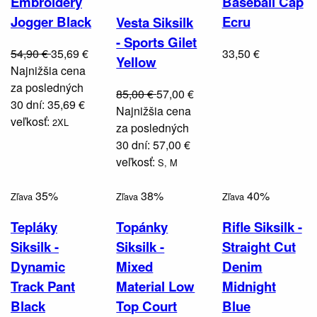
Embroidery
Baseball Cap
Jogger Black
Ecru
Vesta Siksilk
- Sports Gilet
54,90 €
35,69 €
33,50 €
Yellow
Najnižšia cena
za posledných
85,00 €
57,00 €
30 dní: 35,69 €
Najnižšia cena
veľkosť:
2XL
za posledných
30 dní: 57,00 €
veľkosť:
S,
M
35%
38%
40%
Zľava
Zľava
Zľava
Tepláky
Topánky
Rifle Siksilk -
Siksilk -
Siksilk -
Straight Cut
Dynamic
Mixed
Denim
Track Pant
Material Low
Midnight
Black
Top Court
Blue