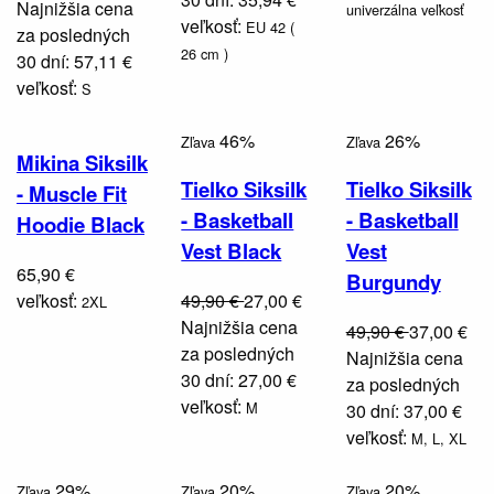
Najnižšia cena
univerzálna veľkosť
veľkosť:
EU 42 (
za posledných
26 cm )
30 dní: 57,11 €
veľkosť:
S
46%
26%
Zľava
Zľava
Mikina Siksilk
Tielko Siksilk
Tielko Siksilk
- Muscle Fit
- Basketball
- Basketball
Hoodie Black
Vest Black
Vest
65,90 €
Burgundy
veľkosť:
49,90 €
27,00 €
2XL
Najnižšia cena
49,90 €
37,00 €
za posledných
Najnižšia cena
30 dní: 27,00 €
za posledných
veľkosť:
M
30 dní: 37,00 €
veľkosť:
M,
L,
XL
29%
20%
20%
Zľava
Zľava
Zľava