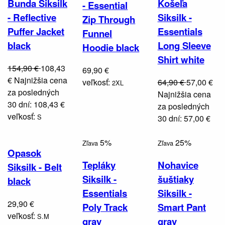
Bunda Siksilk
Košeľa
- Essential
- Reflective
Siksilk -
Zip Through
Puffer Jacket
Essentials
Funnel
black
Long Sleeve
Hoodie black
Shirt white
154,90 €
108,43
69,90 €
€
Najnižšia cena
veľkosť:
64,90 €
57,00 €
2XL
za posledných
Najnižšia cena
30 dní: 108,43 €
za posledných
veľkosť:
S
30 dní: 57,00 €
5%
25%
Zľava
Zľava
Opasok
Tepláky
Nohavice
Siksilk - Belt
Siksilk -
šuštiaky
black
Essentials
Siksilk -
29,90 €
Poly Track
Smart Pant
veľkosť:
S.M
gray
gray