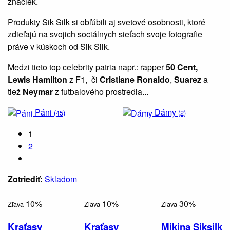
značiek.
Produkty Sik Silk si obľúbili aj svetové osobnosti, ktoré
zdieľajú na svojich sociálnych sieťach svoje fotografie
práve v kúskoch od Sik Silk.
Medzi tieto top celebrity patria napr.: rapper
50 Cent,
Lewis
Hamilton
z F1, či
Cristiane Ronaldo
,
Suarez
a
tiež
Neymar
z futbalového prostredia...
Páni
Dámy
(45)
(2)
1
2
Zotriediť:
Skladom
10%
10%
30%
Zľava
Zľava
Zľava
Kraťasy
Kraťasy
Mikina Siksilk