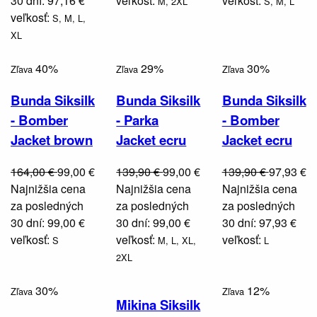
30 dní: 97,16 €
veľkosť:
veľkosť:
M,
2XL
S,
M,
L
veľkosť:
S,
M,
L,
XL
40%
29%
30%
Zľava
Zľava
Zľava
Bunda Siksilk
Bunda Siksilk
Bunda Siksilk
- Bomber
- Parka
- Bomber
Jacket brown
Jacket ecru
Jacket ecru
164,00 €
99,00 €
139,90 €
99,00 €
139,90 €
97,93 €
Najnižšia cena
Najnižšia cena
Najnižšia cena
za posledných
za posledných
za posledných
30 dní: 99,00 €
30 dní: 99,00 €
30 dní: 97,93 €
veľkosť:
veľkosť:
veľkosť:
S
M,
L,
XL,
L
2XL
30%
12%
Zľava
Zľava
Mikina Siksilk