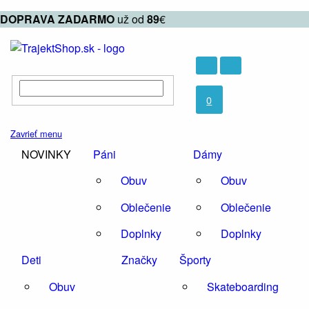
DOPRAVA
ZADARMO
už od
89
€
0
Zavrieť menu
NOVINKY
Páni
Dámy
Obuv
Obuv
Oblečenie
Oblečenie
Doplnky
Doplnky
Deti
Značky
Športy
Obuv
Skateboarding