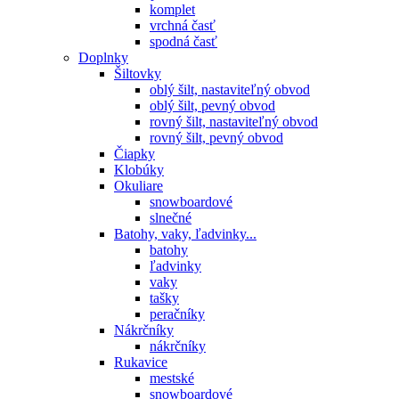
komplet
vrchná časť
spodná časť
Doplnky
Šiltovky
oblý šilt, nastaviteľný obvod
oblý šilt, pevný obvod
rovný šilt, nastaviteľný obvod
rovný šilt, pevný obvod
Čiapky
Klobúky
Okuliare
snowboardové
slnečné
Batohy, vaky, ľadvinky...
batohy
ľadvinky
vaky
tašky
peračníky
Nákrčníky
nákrčníky
Rukavice
mestské
snowboardové