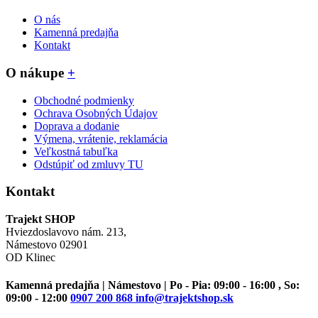
O nás
Kamenná predajňa
Kontakt
O nákupe
+
Obchodné podmienky
Ochrava Osobných Údajov
Doprava a dodanie
Výmena, vrátenie, reklamácia
Veľkostná tabuľka
Odstúpiť od zmluvy TU
Kontakt
Trajekt SHOP
Hviezdoslavovo nám. 213,
Námestovo 02901
OD Klinec
Kamenná predajňa | Námestovo | Po - Pia: 09:00 - 16:00 , So:
09:00 - 12:00
0907 200 868
info@trajektshop.sk