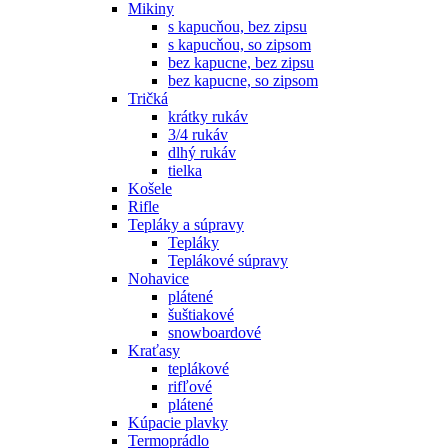
Mikiny
s kapucňou, bez zipsu
s kapucňou, so zipsom
bez kapucne, bez zipsu
bez kapucne, so zipsom
Tričká
krátky rukáv
3/4 rukáv
dlhý rukáv
tielka
Košele
Rifle
Tepláky a súpravy
Tepláky
Teplákové súpravy
Nohavice
plátené
šuštiakové
snowboardové
Kraťasy
teplákové
rifľové
plátené
Kúpacie plavky
Termoprádlo