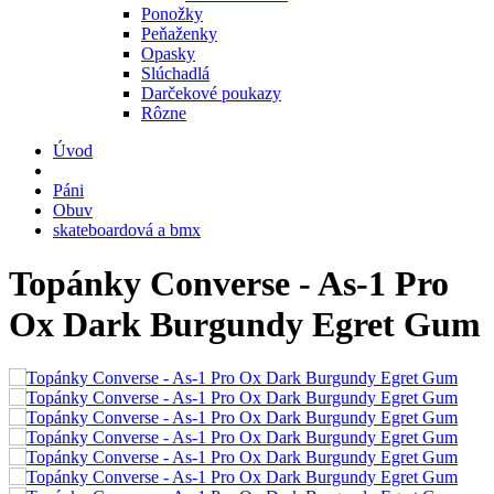
Ponožky
Peňaženky
Opasky
Slúchadlá
Darčekové poukazy
Rôzne
Úvod
Páni
Obuv
skateboardová a bmx
Topánky Converse - As-1 Pro
Ox Dark Burgundy Egret Gum