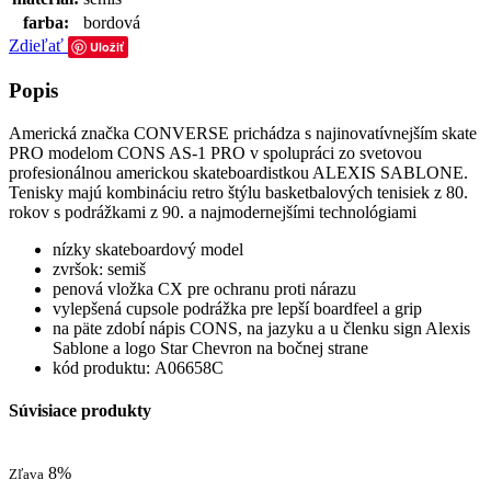
farba:
bordová
Zdieľať
Uložiť
Popis
Americká značka CONVERSE prichádza s najinovatívnejším skate
PRO modelom CONS AS-1 PRO v spolupráci zo svetovou
profesionálnou americkou skateboardistkou ALEXIS SABLONE.
Tenisky majú kombináciu retro štýlu basketbalových tenisiek z 80.
rokov s podrážkami z 90. a najmodernejšími technológiami
nízky skateboardový model
zvršok: semiš
penová vložka CX pre ochranu proti nárazu
vylepšená cupsole podrážka pre lepší boardfeel a grip
na päte zdobí nápis CONS, na jazyku a u členku sign Alexis
Sablone a logo Star Chevron na bočnej strane
kód produktu: A06658C
Súvisiace produkty
8%
Zľava