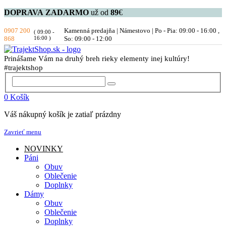
DOPRAVA
ZADARMO
už od
89
€
0907 200
Kamenná predajňa | Námestovo | Po - Pia: 09:00 - 16:00 ,
( 09:00 -
868
16:00 )
So: 09:00 - 12:00
Prinášame Vám na druhý breh rieky elementy inej kultúry!
#trajektshop
0
Košík
Váš nákupný košík je zatiaľ prázdny
Zavrieť menu
NOVINKY
Páni
Obuv
Oblečenie
Doplnky
Dámy
Obuv
Oblečenie
Doplnky