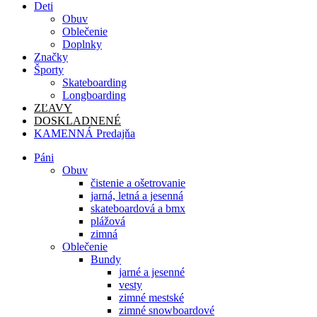
Deti
Obuv
Oblečenie
Doplnky
Značky
Športy
Skateboarding
Longboarding
ZĽAVY
DOSKLADNENÉ
KAMENNÁ Predajňa
Páni
Obuv
čistenie a ošetrovanie
jarná, letná a jesenná
skateboardová a bmx
plážová
zimná
Oblečenie
Bundy
jarné a jesenné
vesty
zimné mestské
zimné snowboardové