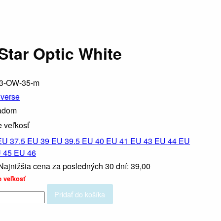
Star Optic White
3-OW-35-m
verse
adom
e veľkosť
EU 37.5
EU 39
EU 39.5
EU 40
EU 41
EU 43
EU 44
EU
 45
EU 46
Najnižšia cena za posledných 30 dní: 39,00
re
veľkosť
Pridať do košíka