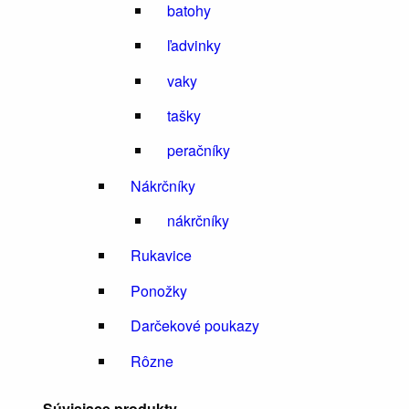
batohy
ľadvinky
vaky
tašky
peračníky
Nákrčníky
nákrčníky
Rukavice
Ponožky
Darčekové poukazy
Rôzne
Súvisiace produkty