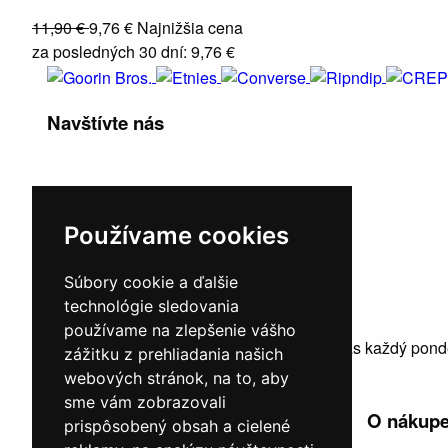
11,90 €
9,76 €
Najnižšia cena
za posledných 30 dní: 9,76 €
Navštívte nás
Používame cookies
Súbory cookie a ďalšie
technológie sledovania
používame na zlepšenie vášho
Naša
kamenná predajňa
je otvorená pre vás každý pond
zážitku z prehliadania našich
webových stránok, na to, aby
sme vám zobrazovali
+
Informácie
O nákup
prispôsobený obsah a cielené