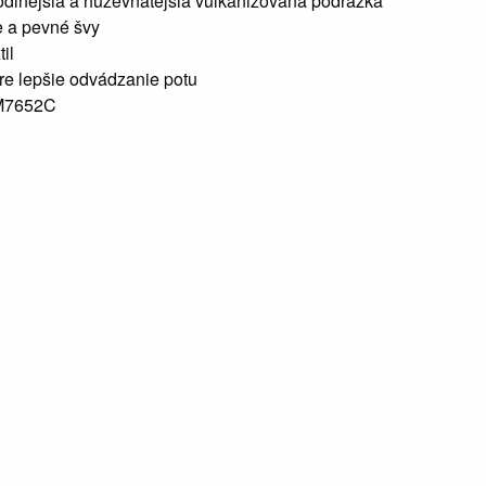
odlnejšia a huževnatejšia vulkanizovaná podrážka
e a pevné švy
il
re lepšie odvádzanie potu
 M7652C