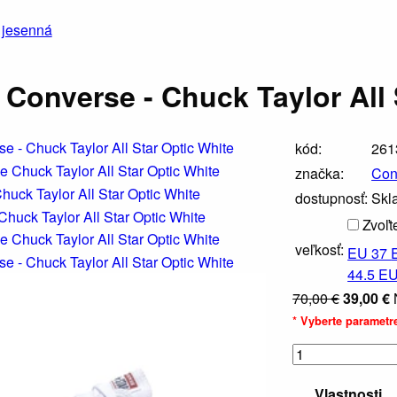
a jesenná
Converse - Chuck Taylor All 
kód:
261
značka:
Con
dostupnosť:
Skl
Zvoľt
veľkosť:
EU 37
44.5
EU
70,00 €
39,00 €
* Vyberte paramet
Vlastnosti