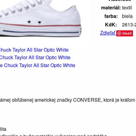
materiál:
textil
farba:
biela
KdK:
2613-
Zdieľať
Uložiť
námej obľúbenej americkej značky CONVERSE, ktorá je kráľom pl
lita