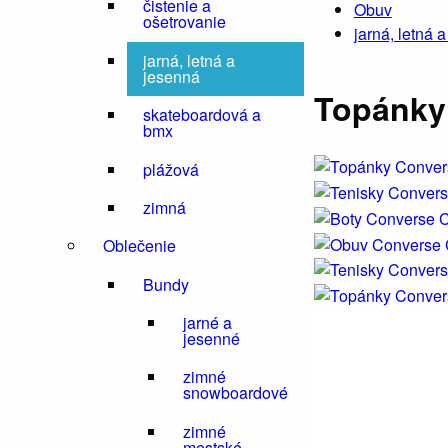
čistenie a
Obuv
ošetrovanie
jarná, letná 
jarná, letná a
jesenná
Topánky 
skateboardová a
bmx
plážová
zimná
Oblečenie
Bundy
jarné a
jesenné
zimné
snowboardové
zimné
mestské