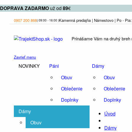
DOPRAVA
ZADARMO
už od
89
€
0907 200 868
Kamenná predajňa | Námestovo | Po - Pia: 
( 09:00 - 16:00 )
Prinášame Vám na druhý breh ri
Zavrieť menu
NOVINKY
Páni
Dámy
Obuv
Obuv
Oblečenie
Oblečenie
Doplnky
Doplnky
Dámy
Úvod
Obuv
Dámy