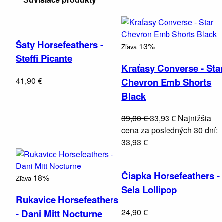
Šaty Horsefeathers -
13%
Zľava
Steffi Picante
Kraťasy Converse - Sta
41,90 €
Chevron Emb Shorts
Black
39,00 €
33,93 €
Najnižšia
cena za posledných 30 dní:
33,93 €
Čiapka Horsefeathers -
18%
Zľava
Sela Lollipop
Rukavice Horsefeathers
24,90 €
- Dani Mitt Nocturne