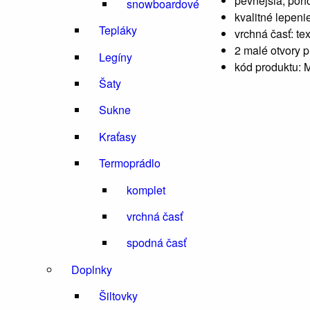
pevnejšia, poh
snowboardové
kvalitné lepeni
Tepláky
vrchná časť: text
2 malé otvory p
Legíny
kód produktu:
Šaty
Sukne
Kraťasy
Termoprádlo
komplet
vrchná časť
spodná časť
Doplnky
Šiltovky