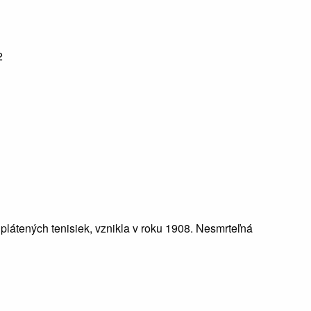
2
átených tenisiek, vznikla v roku 1908. Nesmrteľná