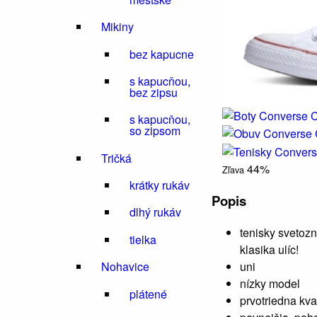
Mikiny
bez kapucne
s kapucňou,
bez zipsu
s kapucňou,
so zipsom
Tričká
44%
Zľava
krátky rukáv
Popis
dlhý rukáv
tenisky svetoz
tielka
klasika ulíc!
uni
Nohavice
nízky model
plátené
prvotriedna kva