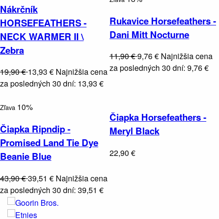
Nákrčník
Rukavice Horsefeathers -
HORSEFEATHERS -
Dani Mitt Nocturne
NECK WARMER II \
Zebra
11,90 €
9,76 €
Najnižšia cena
za posledných 30 dní: 9,76 €
19,90 €
13,93 €
Najnižšia cena
za posledných 30 dní: 13,93 €
10%
Zľava
Čiapka Horsefeathers -
Čiapka Ripndip -
Meryl Black
Promised Land Tie Dye
22,90 €
Beanie Blue
43,90 €
39,51 €
Najnižšia cena
za posledných 30 dní: 39,51 €