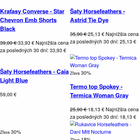
Kraťasy Converse - Star
Šaty Horsefeathers -
Chevron Emb Shorts
Astrid Tie Dye
Black
35,90 €
25,13 €
Najnižšia cena
za posledných 30 dní: 25,13 €
39,00 €
33,93 €
Najnižšia cena
za posledných 30 dní: 33,93 €
Šaty Horsefeathers - Caia
30%
Zľava
Light Blue
Termo top Spokey -
59,00 €
Termica Woman Gray
25,90 €
18,13 €
Najnižšia cena
za posledných 30 dní: 18,13 €
30%
Zľava
18%
Zľava