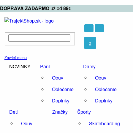
DOPRAVA
ZADARMO
už od
89
€
0
Zavrieť menu
NOVINKY
Páni
Dámy
Obuv
Obuv
Oblečenie
Oblečenie
Doplnky
Doplnky
Deti
Značky
Športy
Obuv
Skateboarding