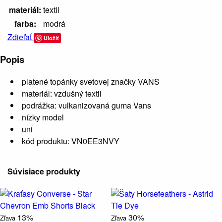
materiál:
textil
farba:
modrá
Zdieľať
Uložiť
Popis
platené topánky svetovej značky VANS
materiál: vzdušný textil
podrážka: vulkanizovaná guma Vans
nízky model
uni
kód produktu: VN0EE3NVY
Súvisiace produkty
13%
30%
Zľava
Zľava