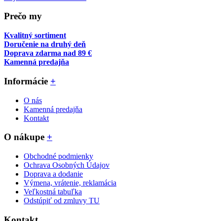
Prečo my
Kvalitný sortiment
Doručenie na druhý deň
Doprava zdarma nad 89 €
Kamenná predajňa
Informácie
+
O nás
Kamenná predajňa
Kontakt
O nákupe
+
Obchodné podmienky
Ochrava Osobných Údajov
Doprava a dodanie
Výmena, vrátenie, reklamácia
Veľkostná tabuľka
Odstúpiť od zmluvy TU
Kontakt