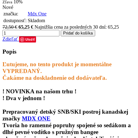
10%
Zľava
Nové
značka:
Mdx One
dostupnosť:
Skladom
72,50 €
65,25 €
Najnižšia cena za posledných 30 dní: 65,25
Pridať do košíka
Zdieľať
Uložiť
Popis
Ľutujeme, no tento produkt je momentálne
VYPREDANÝ.
Čakáme na doskladnenie od dodávateľa.
! NOVINKA na našom trhu !
! Dva v jednom !
Prepracovaný
detský SNB/SKI postroj
kanadskej
značky
MDX ONE
Tvoria ho
ramenné popruhy
spojené so
sedákom
a
dlhé pevné vodítko s pružným bangee