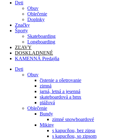
Deti
Obuv
Oblečenie
Doplnky
Značky
Športy
Skateboarding
Longboarding
ZĽAVY
DOSKLADNENÉ
KAMENNÁ Predajňa
Deti
Obuv
čistenie a ošetrovanie
zimná
jarná, letná a jesenná
skateboardová a bmx
plážová
Oblečenie
Bundy
zimné snowboardové
Mikiny
s kapucňou, bez zipsu
s kapucňou, so zipsom