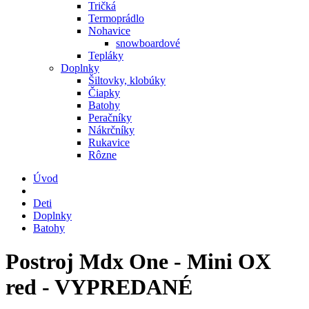
Tričká
Termoprádlo
Nohavice
snowboardové
Tepláky
Doplnky
Šiltovky, klobúky
Čiapky
Batohy
Peračníky
Nákrčníky
Rukavice
Rôzne
Úvod
Deti
Doplnky
Batohy
Postroj Mdx One - Mini OX
red - VYPREDANÉ