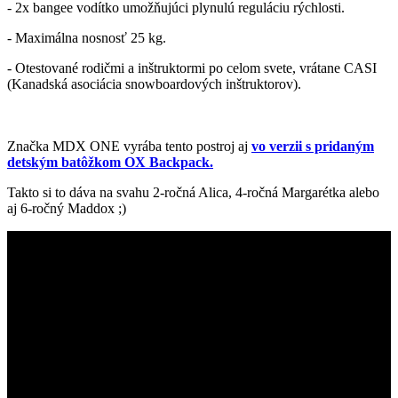
- 2x bangee vodítko umožňujúci plynulú reguláciu rýchlosti.
- Maximálna nosnosť 25 kg.
- Otestované rodičmi a inštruktormi po celom svete, vrátane CASI
(Kanadská asociácia snowboardových inštruktorov).
Značka MDX ONE vyrába tento postroj aj
vo verzii s pridaným
detským batôžkom OX Backpack.
Takto si to dáva na svahu 2-ročná Alica, 4-ročná Margarétka alebo
aj 6-ročný Maddox ;)