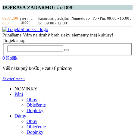
DOPRAVA
ZADARMO
už od
89
€
0907 200
Kamenná predajňa | Námestovo | Po - Pia: 09:00 - 16:00 ,
( 09:00 -
868
16:00 )
So: 09:00 - 12:00
Prinášame Vám na druhý breh rieky elementy inej kultúry!
#trajektshop
0
Košík
Váš nákupný košík je zatiaľ prázdny
Zavrieť menu
NOVINKY
Páni
Obuv
Oblečenie
Doplnky
Dámy
Obuv
Oblečenie
Doplnky