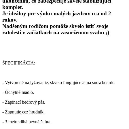
ukončením
,
čo zabezpečuje
skvelé stabilizujúci
komplet.
Je ideálny pre
výuku
malých jazdcov cca
od 2
rokov
.
Nadšeným rodičom pomôže skvelo
istiť svoje
ratolesti
v začiatkoch na zasneženom svahu ;)
ŠPECIFIKÁCIA:
- Vytvorené na lyžovanie, skvelo fungujúce aj na snowboarde.
- Úchytné madlo.
- Zapínací bedrový pás.
- Zapnutie cez hrudník.
- 3 metre dlhá pevná šnúra.